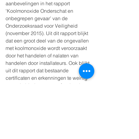
aanbevelingen in het rapport 
‘Koolmonoxide Onderschat en 
onbegrepen gevaar’ van de 
Onderzoeksraad voor Veiligheid 
(november 2015). Uit dit rapport blijkt 
dat een groot deel van de ongevallen 
met koolmonoxide wordt veroorzaakt 
door het handelen of nalaten van 
handelen door installateurs. Ook blijkt 
uit dit rapport dat bestaande 
certificaten en erkenningen te weinig 
garantie bieden voor professionele 
aanleg en veilig onderhoud van 
installaties. Met het stelsel wordt 
tevens invulling gegeven aan het 
advies van de Gezondheidsraad (juli 
2019) over de gevaren van 
blootstelling aan lage concentraties 
koolmonoxide.