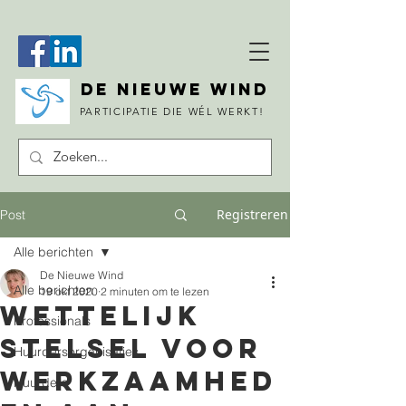
DE NIEUWE WIND
PARTICIPATIE DIE WÉL WERKT!
Registreren
Post
Alle berichten
De Nieuwe Wind
Alle berichten
19 okt 2020
2 minuten om te lezen
Wettelijk
Professionals
stelsel voor
Huurdersorganisaties
werkzaamhed
Huurders