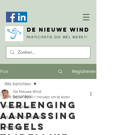
DE NIEUWE WIND
PARTICIPATIE DIE WÉL WERKT!
Registreren
Post
Alle berichten
De Nieuwe Wind
Alle berichten
26 jun 2020
1 minuten om te lezen
Verlenging
Professionals
aanpassing
Huurdersorganisaties
regels
Huurders