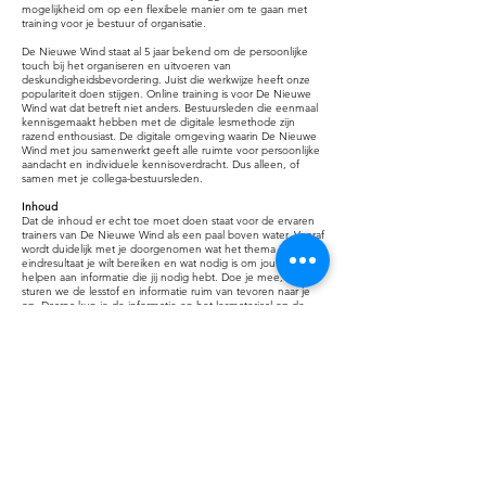
mogelijkheid om op een flexibele manier om te gaan met
training voor je bestuur of organisatie.
De Nieuwe Wind staat al 5 jaar bekend om de persoonlijke
touch bij het organiseren en uitvoeren van
deskundigheidsbevordering. Juist die werkwijze heeft onze
populariteit doen stijgen. Online training is voor De Nieuwe
Wind wat dat betreft niet anders. Bestuursleden die eenmaal
kennisgemaakt hebben met de digitale lesmethode zijn
razend enthousiast. De digitale omgeving waarin De Nieuwe
Wind met jou samenwerkt geeft alle ruimte voor persoonlijke
aandacht en individuele kennisoverdracht. Dus alleen, of
samen met je collega-bestuursleden.
Inhoud
Dat de inhoud er echt toe moet doen staat voor de ervaren
trainers van De Nieuwe Wind als een paal boven water. Vooraf
wordt duidelijk met je doorgenomen wat het thema is, welk
eindresultaat je wilt bereiken en wat nodig is om jou te
helpen aan informatie die jij nodig hebt. Doe je mee, dan
sturen we de lesstof en informatie ruim van tevoren naar je
op. Daarna kun je de informatie en het lesmateriaal op de
alleen voor jou toegankelijke webpagina’s digitaal raadplegen.
Jij bepaalt hoe lang deze informatie beschikbaar blijft. Dit
spreken we uiteraard vooraf met je door. Alle deelnemers
ontvangen na het volledig afronden van de training een
digitaal deelname certificaat.
Techniek
De techniek die De Nieuwe Wind gebruikt is veilig en
geavanceerd maar zeer gebruiksvriendelijk. Iedere gebruiker
met een notebook, tablet, PC (met camera) en een stabiele
internetverbinding is in staat de training online te volgen.