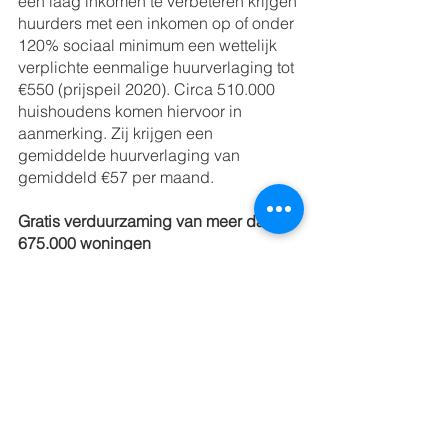
een laag inkomen te verbeteren krijgen 
huurders met een inkomen op of onder 
120% sociaal minimum een wettelijk 
verplichte eenmalige huurverlaging tot 
€550 (prijspeil 2020). Circa 510.000 
huishoudens komen hiervoor in 
aanmerking. Zij krijgen een 
gemiddelde huurverlaging van 
gemiddeld €57 per maand.
Gratis verduurzaming van meer dan 
675.000 woningen
De woonlasten voor huurders in een 
corporatiewoning worden ook 
verlaagd door versneld te 
verduurzamen. Corporaties gaan al 
hun woningen met een E-, F-, of G-
label tot en met 2028 versneld 
verduurzamen. Dit sluit aan op het doel 
om in 2030 675.000 woningen 
vergaand te isoleren, en 450.000 