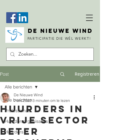
DE NIEUWE WIND
PARTICIPATIE DIE WÉL WERKT!
Registreren
Post
Alle berichten
De Nieuwe Wind
Alle berichten
7 okt 2022
3 minuten om te lezen
Huurders in
Professionals
vrije sector
Huurdersorganisaties
beter
Huurders