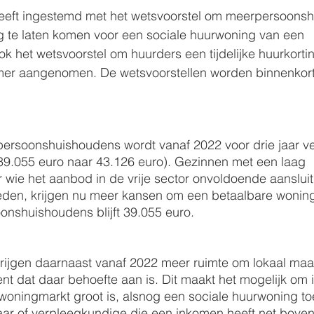
eft ingestemd met het wetsvoorstel om meerpersoons
g te laten komen voor een sociale huurwoning van een 
k het wetsvoorstel om huurders een tijdelijke huurkortin
er aangenomen. De wetsvoorstellen worden binnenkort
ersoonshuishoudens wordt vanaf 2022 voor drie jaar v
39.055 euro naar 43.126 euro). Gezinnen met een laag 
ie het aanbod in de vrije sector onvoldoende aansluit 
heden, krijgen nu meer kansen om een betaalbare woning
onshuishoudens blijft 39.055 euro.
rijgen daarnaast vanaf 2022 meer ruimte om lokaal maat
t dat daar behoefte aan is. Dit maakt het mogelijk om
oningmarkt groot is, alsnog een sociale huurwoning toe
aar of verpleegkundige die een inkomen heeft net boven