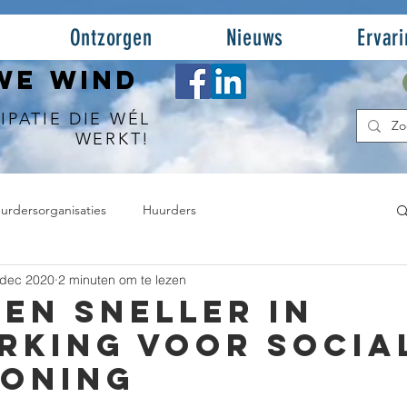
Ontzorgen
Nieuws
Ervar
WE WIND
IPATIE DIE WÉL
WERKT!
urdersorganisaties
Huurders
 dec 2020
2 minuten om te lezen
en sneller in
rking voor socia
oning