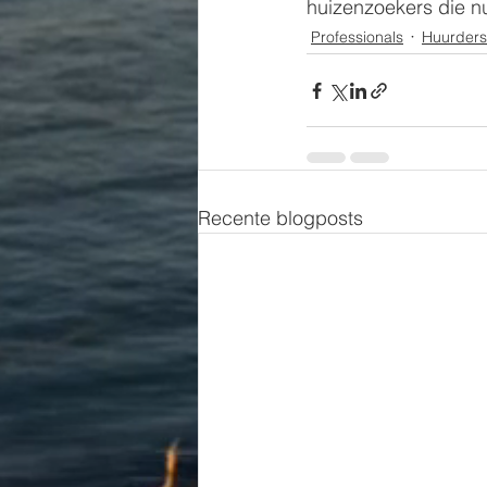
huizenzoekers die nu
Professionals
Huurders
Recente blogposts