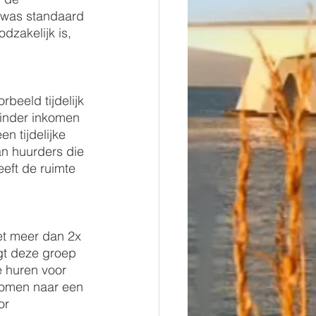
 was standaard 
dzakelijk is, 
beeld tijdelijk 
minder inkomen 
n tijdelijke 
an huurders die 
eft de ruimte 
t meer dan 2x 
gt deze groep 
 huren voor 
romen naar een 
or 