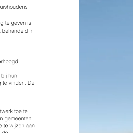
huishoudens 
g te geven is 
 behandeld in 
erhoogd 
bij hun 
 te vinden. De 
werk toe te 
 in gemeenten 
 te wijzen aan 
 de 