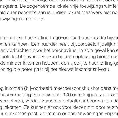
nsgrens. De zogenoemde lokale vrije toewijzingsruimte
ls daar behoefte aan is. Indien lokaal maatwerk niet noo
oewijzingsruimte 7,5%.
n tijdelijke huurkorting te geven aan huurders die bijvoor
emen kampen. Een huurder heeft bijvoorbeeld tijdelijk 
an opdrachten door het coronavirus. In zo’n geval kan ee
nciële lucht geven. Ook kan het een oplossing bieden a
de minder inkomen hebben, een tijdelijke huurkorting ge
oning die beter past bij het nieuwe inkomensniveau.
g inkomen (bijvoorbeeld meerpersoonshuishoudens me
uurverhoging van maximaal 100 euro krijgen. Zo draa
t verbeteren, verduurzamen of betaalbaar houden van de
 inkomen. Ze kunnen er ook voor kiezen om door te st
 hun inkomen past. Zo komen er eerder woningen vrij vo