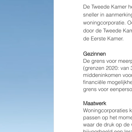
De Tweede Kamer he
sneller in aanmerkin
woningcorporatie. Oo
door de Tweede Kam
de Eerste Kamer.
Gezinnen
De grens voor meerp
(grenzen 2020: van 
middeninkomen voor w
financiële mogelijk
grens voor eenperso
Maatwerk
Woningcorporaties k
passen op het momen
waar de druk op de w
bijvoorbeeld een ler