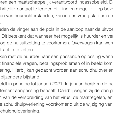
ren een maatschappelijk verantwoord incassobeleid. Do
chriftelijk contact te leggen of – indien mogelijk – op bez
len van huurachterstanden, kan in een vroeg stadium ee
.
den de vinger aan de pols in de aanloop naar de uitvoe
. Dit betekent dat wanneer het mogelijk is huurder en ve
nog de huisuitzetting te voorkomen. Overwogen kan wo
ract in te zetten.
en met de huurder naar een passende oplossing wann
 financiële vragen, betalingsproblemen of in beeld kom
ering. Hierbij kan gedacht worden aan schuldhulpverleni
bijzondere bijstand.
dt in principe tot januari 2021. In januari herijken de par
atement aanpassing behoeft. Daarbij wegen zij de dan 
van de verspreiding van het virus, de maatregelen, en 
e schuldhulpverlening voortkomend uit de wijziging van
chuldhulpverlening.