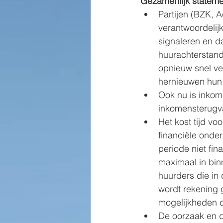
Gezamenlijk statemen
Partijen (BZK,
verantwoordelij
signaleren en da
huurachterstand
opnieuw snel ver
hernieuwen hun 
Ook nu is inko
inkomensterugva
Het kost tijd v
financiële onde
periode niet fin
maximaal in bi
huurders die in
wordt rekening 
mogelijkheden d
De oorzaak en de