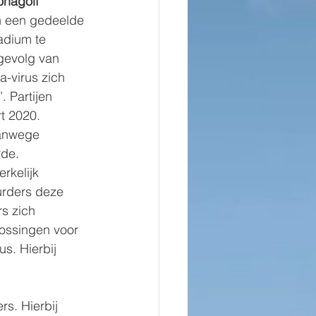
onagolf
n een gedeelde 
adium te 
 gevolg van 
-virus zich 
 Partijen 
t 2020.
anwege 
rde.
rkelijk 
urders deze 
s zich 
ossingen voor 
s. Hierbij 
 
s. Hierbij 