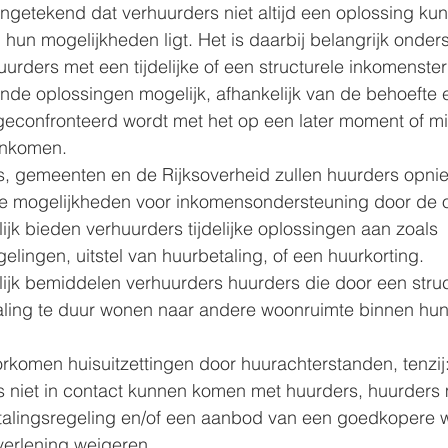
getekend dat verhuurders niet altijd een oplossing ku
 hun mogelijkheden ligt. Het is daarbij belangrijk onder
urders met een tijdelijke of een structurele inkomenster
lende oplossingen mogelijk, afhankelijk van de behoefte e
geconfronteerd wordt met het op een later moment of m
inkomen.
, gemeenten en de Rijksoverheid zullen huurders opnie
de mogelijkheden voor inkomensondersteuning door de 
jk bieden verhuurders tijdelijke oplossingen aan zoals 
gelingen, uitstel van huurbetaling, of een huurkorting.
jk bemiddelen verhuurders huurders die door een struc
ing te duur wonen naar andere woonruimte binnen hun p
rkomen huisuitzettingen door huurachterstanden, tenzij
s niet in contact kunnen komen met huurders, huurders
alingsregeling en/of een aanbod van een goedkopere w
verlening weigeren