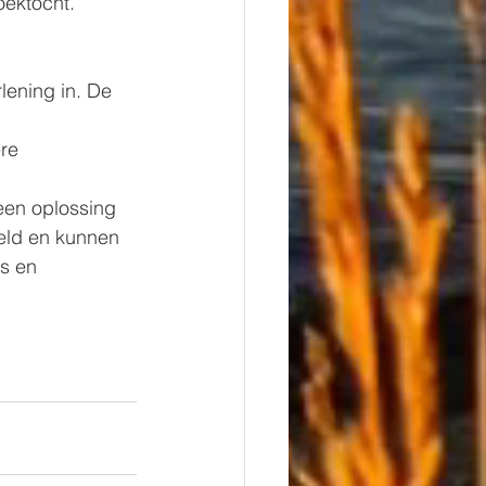
oektocht.
lening in. De 
re 
een oplossing 
eeld en kunnen 
s en 