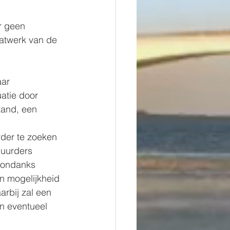
r geen 
atwerk van de 
ar 
atie door 
tand, een 
der te zoeken 
huurders 
 ondanks 
n mogelijkheid 
arbij zal een 
n eventueel 