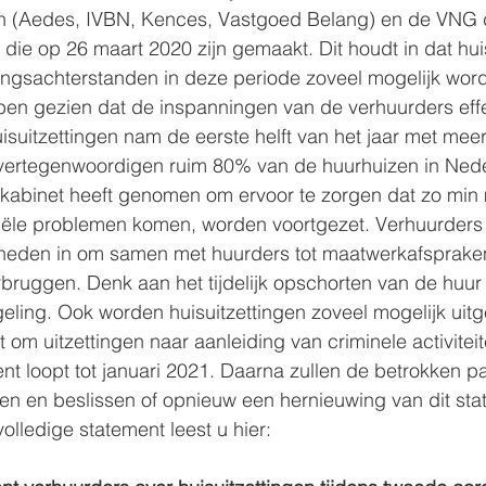
n (Aedes, IVBN, Kences, Vastgoed Belang) en de VNG 
 die op 26 maart 2020 zijn gemaakt. Dit houdt in dat hui
lingsachterstanden in deze periode zoveel mogelijk wor
n gezien dat de inspanningen van de verhuurders eff
isuitzettingen nam de eerste helft van het jaar met meer
 vertegenwoordigen ruim 80% van de huurhuizen in Ned
 kabinet heeft genomen om ervoor te zorgen dat zo min 
iële problemen komen, worden voortgezet. Verhuurders
kheden in om samen met huurders tot maatwerkafsprake
bruggen. Denk aan het tijdelijk opschorten van de huur o
eling. Ook worden huisuitzettingen zoveel mogelijk uitge
 om uitzettingen naar aanleiding van criminele activitei
nt loopt tot januari 2021. Daarna zullen de betrokken pa
ren en beslissen of opnieuw een hernieuwing van dit sta
volledige statement leest u hier: