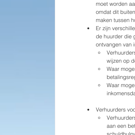
moet worden aan
omdat dit buiten
maken tussen hu
Er zijn verschil
de huurder die 
ontvangen van 
Verhuurders
wijzen op 
Waar mogeli
betalingsre
Waar mogeli
inkomensdal
Verhuurders voo
Verhuurder
aan een bet
schuldhulp