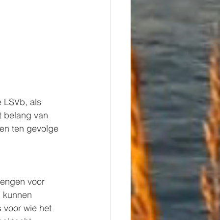
 LSVb, als 
t belang van 
en ten gevolge 
lengen voor 
n kunnen 
s voor wie het 