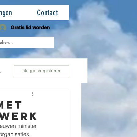
ingen
Contact
Gratis lid worden
Inloggen/registreren
met
twerk
ieuwen minister 
rganisaties, 