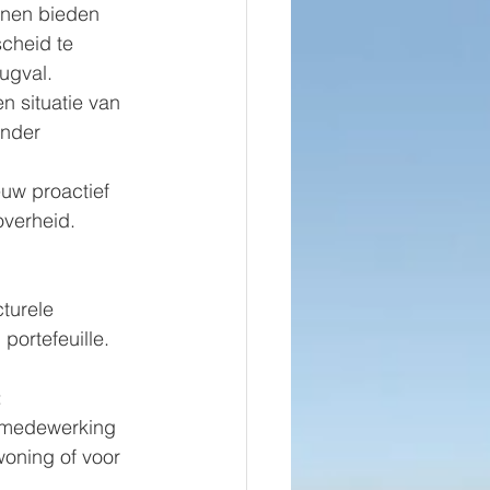
nnen bieden 
scheid te 
ugval.
n situatie van 
inder 
uw proactief 
overheid.
turele 
ortefeuille.
:
 medewerking 
oning of voor 