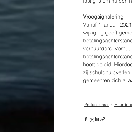
lastig is om nu een 
Vroegsignalering
Vanaf 1 januari 2021
wijziging geeft gem
betalingsachterstand
verhuurders. Verhuu
betalingsachterstand
heeft geleid. Hierdo
zij schuldhulpverlen
gemeenten zich al aa
Professionals
Huurders