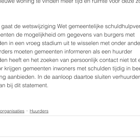
nieuwe woning te vinden meer tijd en ruimte voor deze z
 gaat de wetswijziging Wet gemeentelijke schuldhulpver
eenten de mogelijkheid om gegevens van burgers met 
en in een vroeg stadium uit te wisselen met onder ande
rders moeten gemeenten informeren als een huurder 
en heeft en het zoeken van persoonlijk contact niet tot 
or krijgen gemeenten inwoners met schulden tijdig in b
ing aanbieden. In de aanloop daartoe sluiten verhuurder
n bij dit statement.
organisaties
Huurders