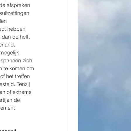
de afspraken 
suitzettingen 
den 
ect hebben 
 dan de helft 
erland.
mogelijk 
 spannen zich 
n te komen om 
f het treffen 
steld. Tenzij 
ten of extreme 
rtijen de 
tement 