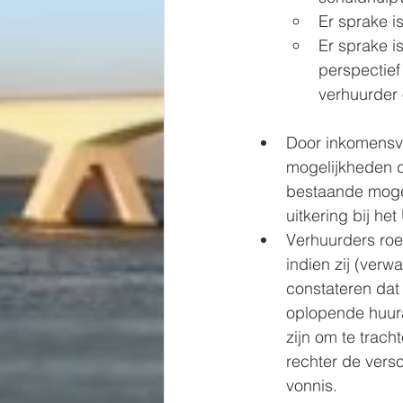
Er sprake i
Er sprake i
perspectief
verhuurder 
Door inkomensve
mogelijkheden d
bestaande mogel
uitkering bij h
Verhuurders roe
indien zij (ver
constateren dat
oplopende huura
zijn om te trach
rechter de vers
vonnis.