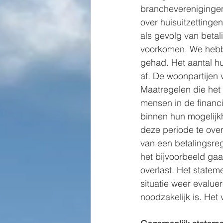
branchevereniginge
over huisuitzettingen
als gevolg van beta
voorkomen. We hebbe
gehad. Het aantal hu
af. De woonpartijen
Maatregelen die het
mensen in de financ
binnen hun mogelij
deze periode te over
van een betalingsreg
het bijvoorbeeld gaat
overlast. Het stateme
situatie weer evalue
noodzakelijk is. Het 