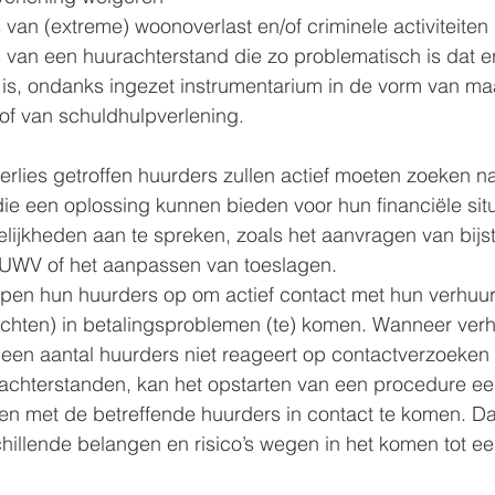
s van (extreme) woonoverlast en/of criminele activiteiten
s van een huurachterstand die zo problematisch is dat e
 is, ondanks ingezet instrumentarium in de vorm van ma
of van schuldhulpverlening.
rlies getroffen huurders zullen actief moeten zoeken na
ie een oplossing kunnen bieden voor hun financiële situ
ijkheden aan te spreken, zoals het aanvragen van bijs
et UWV of het aanpassen van toeslagen.
pen hun huurders op om actief contact met hun verhuur
wachten) in betalingsproblemen (te) komen. Wanneer ver
 een aantal huurders niet reageert op contactverzoeken
chterstanden, kan het opstarten van een procedure ee
ten met de betreffende huurders in contact te komen. Da
chillende belangen en risico’s wegen in het komen tot ee