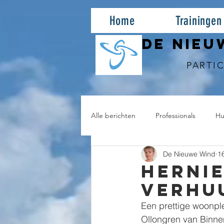
Home
Trainingen
DE NIEU
PARTIC
Alle berichten
Professionals
Hu
De Nieuwe Wind
1
Herni
verhu
Een prettige woonple
Ollongren van Binnen