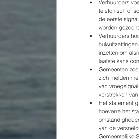
Verhuurders voe
telefonisch of s
de eerste signa
worden gezocht
Verhuurders hou
huisuitzettingen
inzetten om als
laatste kans cont
Gemeenten zoek
zich melden met
van vroegsignal
verstrekken van 
Het statement gel
hoeverre het st
omstandigheden 
van de versneld
Gemeentelijke S