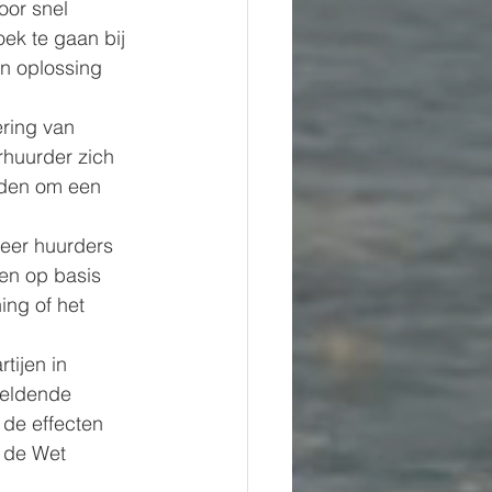
or snel 
oek te gaan bij 
n oplossing 
ring van 
rhuurder zich 
rden om een 
eer huurders 
en op basis 
ng of het 
tijen in 
geldende 
de effecten 
 de Wet 