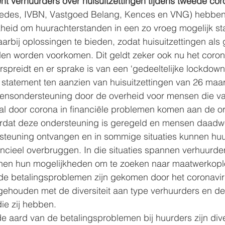
t verhuurders over huisuitzettingen tijdens tweede cor
 Aedes, IVBN, Vastgoed Belang, Kences en VNG) hebbe
kheid om huurachterstanden in een zo vroeg mogelijk st
arbij oplossingen te bieden, zodat huisuitzettingen als
en worden voorkomen. Dit geldt zeker ook nu het corona
spreidt en er sprake is van een ‘gedeeltelijke lockdown’.
statement ten aanzien van huisuitzettingen van 26 maar
mensondersteuning door de overheid voor mensen die v
l door corona in financiële problemen komen aan de o
oordat deze ondersteuning is geregeld en mensen daadwe
rsteuning ontvangen en in sommige situaties kunnen hu
ancieel overbruggen. In die situaties spannen verhuurder
nnen hun mogelijkheden om te zoeken naar maatwerkopl
 de betalingsproblemen zijn gekomen door het coronaviru
gehouden met de diversiteit aan type verhuurders en de
ie zij hebben.
 aard van de betalingsproblemen bij huurders zijn diver