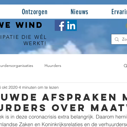
Ontzorgen
Nieuws
Ervar
WE WIND
IPATIE DIE WÉL
WERKT!
urdersorganisaties
Huurders
6 okt 2020
4 minuten om te lezen
euwde afspraken 
urders over maa
k is in deze coronacrisis extra belangrijk. Daarom hern
landse Zaken en Koninkrijksrelaties en de verhuurderso